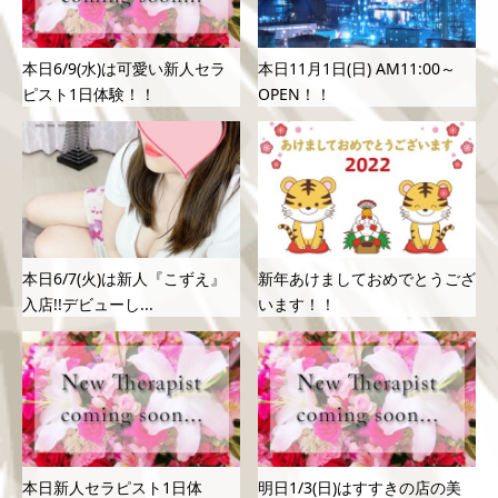
本日6/9(水)は可愛い新人セラ
本日11月1日(日) AM11:00～
ピスト1日体験！！
OPEN！！
本日6/7(火)は新人『こずえ』
新年あけましておめでとうござ
入店!!デビューし...
います！！
本日新人セラピスト1日体
明日1/3(日)はすすきの店の美