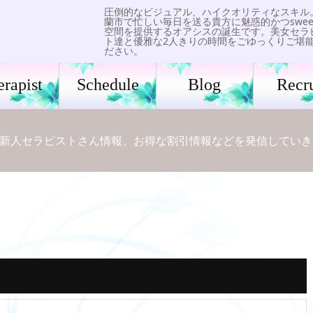
圧倒的なビジュアル、ハイクオリティなスキル
蘭市で忙しい毎日を送る貴方に魅惑的かつswee
空間を提供するオアシスの誕生です。美女セラ
ト達と優雅な2人きりの時間をごゆっくりご堪
ださい。
erapist
Schedule
Blog
Recru
新人セラピストさん情報、お得な割引情報などを発信していき