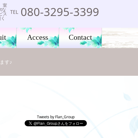
。室
080-3295-3399
tな
TEL
ピス
能く
it
Access
Contact
ます♪
Tweets by Flan_Group