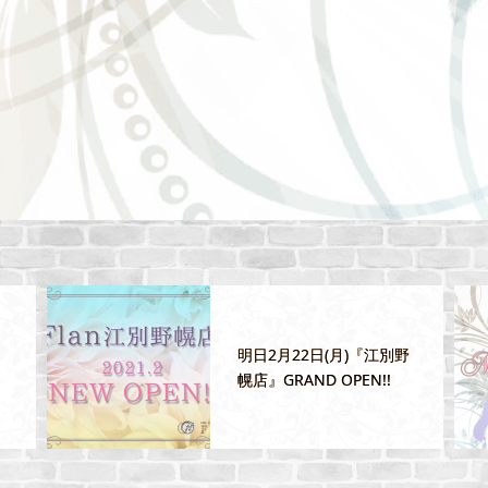
野
7/22(木)すすきの店セラピ
スト緊急出勤！！