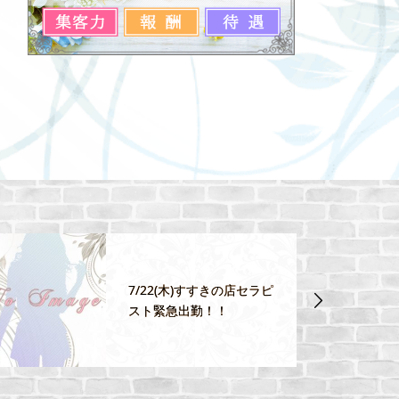
11/30(月)新人セラピスト
《さなちゃん》デビュ
ー！！