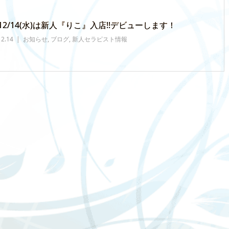
12/14(水)は新人『りこ』入店!!デビューします！
12.14
お知らせ
,
ブログ
,
新人セラピスト情報