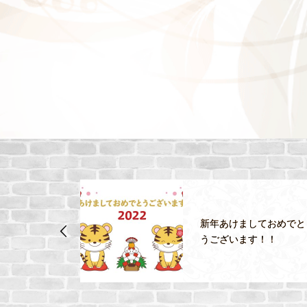
しておめでと
明日2月22日(月)『江別
す！！
幌店』GRAND OPEN!!