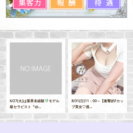
8/31(日)11：00～【衝撃的Fカッ
6/9(火)16：00～札幌店より美と
プ美女♡過...
色気溢れる妖...