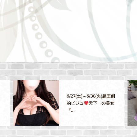
6/27(土)～6/30(火)超圧倒
的ビジュ
天下一の美女
『...