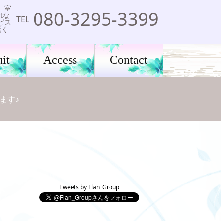
。室
080-3295-3399
tな
TEL
ピス
能く
it
Access
Contact
ます♪
Tweets by Flan_Group