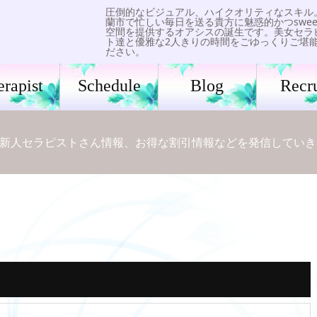
圧倒的なビジュアル、ハイクオリティなスキル
蘭市で忙しい毎日を送る貴方に魅惑的かつswee
空間を提供するオアシスの誕生です。美女セラ
ト達と優雅な2人きりの時間をごゆっくりご堪
ださい。
erapist
Schedule
Blog
Recru
新人セラピストさん情報、お得な割引情報などを発信していき