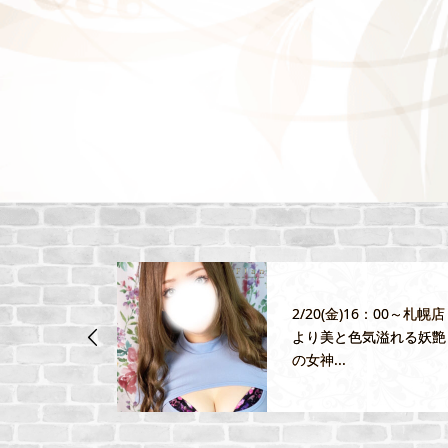
2/20(金)16：00～札幌店
決済の取扱い
より美と色気溢れる妖艶
ました！
の女神...