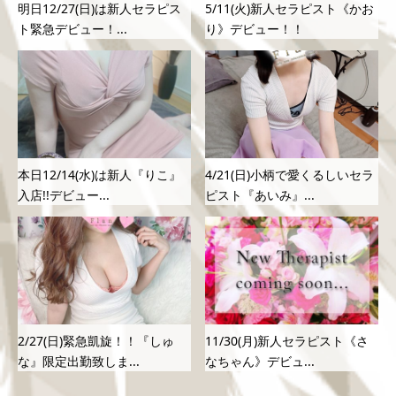
明日12/27(日)は新人セラピス
5/11(火)新人セラピスト《かお
ト緊急デビュー！...
り》デビュー！！
本日12/14(水)は新人『りこ』
4/21(日)小柄で愛くるしいセラ
入店!!デビュー...
ピスト『あいみ』...
2/27(日)緊急凱旋！！『しゅ
11/30(月)新人セラピスト《さ
な』限定出勤致しま...
なちゃん》デビュ...