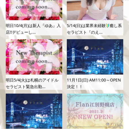
明日10/4(月)は新人『ゆあ』入
5/14(日)は業界未経験
癒し系
店!!デビューし...
セラピスト『のえ...
明日5/4(火)は札幌のアイドル
11月1日(日) AM11:00～OPEN
セラピスト緊急出勤...
決定！！