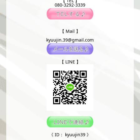
【 TEL 】
080-3292-3339
【 Mail 】
kyuujin.39@gmail.com
【 LINE 】
《 ID： kyuujin39 》